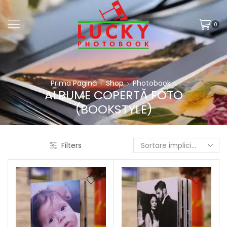
0
Prima Pagină
Shop
Photobook
ALBUME COPERTĂ FOTO
(BOOKSTYLE)
Filters