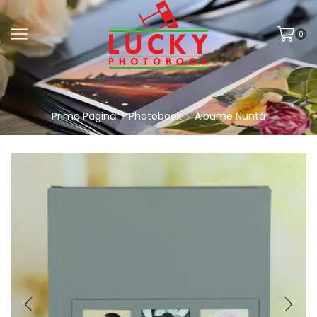
0
Prima Pagină
Photobook
Albume Nuntă