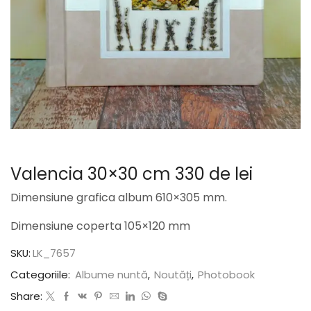
Valencia 30×30 cm 330 de lei
Dimensiune grafica album 610×305 mm.
Dimensiune coperta 105×120 mm
SKU:
LK_7657
Categoriile:
Albume nuntă
,
Noutăți
,
Photobook
Share: