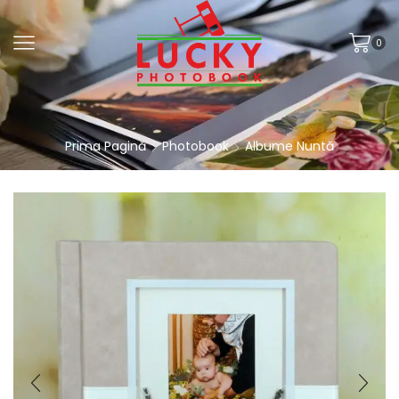
0
Prima Pagină
Photobook
Albume Nuntă